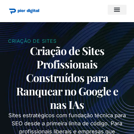
Consultor SEO
Método Domin
CRIAÇÃO DE SITES
Criação de Sites
Profissionais
Construídos para
Ranquear no Google e
nas IAs
Sites estratégicos com fundação técnica para
SEO desde a primeira linha de código. Para
profissionais liberais e empresas que